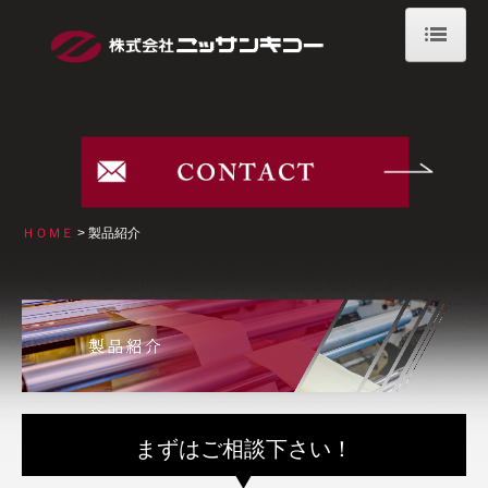
ＨＯＭＥ
ニッサンキコーの強み
フィルム包装のメリット
製品紹介
ＨＯＭＥ
製品紹介
納品までの流れ
会社案内
代表メッセージ/経営理念
沿革
会社概要/事業所紹介
まずはご相談下さい！
環境宣言