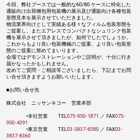
今回、弊社ブースでは一般的な60/80 ケースに特化した
通販向け出荷梱包用包装機の展示及び通販向け各種包装
形態見本を展示させていただきました。
物流業界向けとして実績ある様々なフィルム包装形態を
ご提案し、またエアレスでコンパクトなシュリンク包装
機を展示させて頂きましたが、如何でしたでしょうか。
これからもより良い包装機械のご提案、より良い包装形
態のご提案に努めてまいります。
会場ではデモンストレーションやご説明が、十分に行き
届かなったかもしれません。
改めてご質問・ご相談等ございましたら、下記までお問
い合せ頂きますようお願いいたします。
■お問い合せ先
株式会社 ニッサンキコー 営業本部
•本社営業 TEL
075-950-1871
／ FAX
075-
950-4391
•東京営業 TEL
03-3837-8380
／ FAX
03-
3837-8360