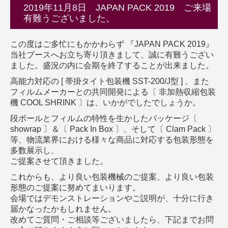
2019年11月8日 JAPAN PACK 2019 ご来場
有難うございました。
この度はご多忙にもかかわらず 『JAPAN PACK 2019』
当社ブースへお立ち寄り頂きまして、
誠に有難うござい
ました。盛況の内に会期を終了することが出来ました。
高能力対応の [ 帯掛タイト包装機 SST-200/J型 ] 、また
フィルムメーカーとの共同開発による
〔 非加熱収縮包装
機 COOL SHRINK 〕は、いかがでしたでしょうか。
段ボールとフィルムの特性を生かしたパッケージ〔
showrap 〕＆〔 Pack In Box 〕、
そして〔 Clam Pack 〕
等、物流業界における様々な商品に対応する包装形態を
多数展示し、
ご提案させて頂きました。
これからも、より良い包装機械のご提案、より良い包装
形態のご提案に努めてまいります。
会場ではデモンストレーションやご説明が、十分に行き
届かなったかもしれません。
改めてご質問・ご相談等ございましたら、下記までお問