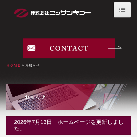
ＨＯＭＥ
ニッサンキコーの強み
フィルム包装のメリット
製品紹介
ＨＯＭＥ
お知らせ
納品までの流れ
会社案内
代表メッセージ/経営理念
沿革
会社概要/事業所紹介
2026年7月13日 ホームページを更新しまし
た。
環境宣言